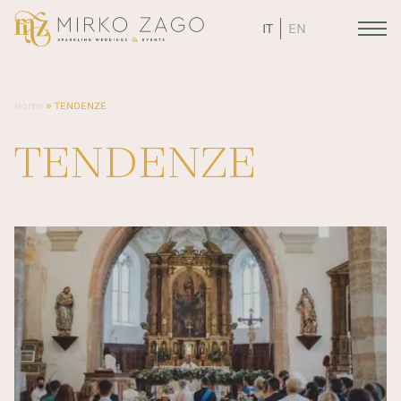
IT
EN
Home
»
TENDENZE
TENDENZE